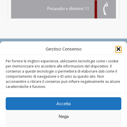
POLIMNIA DIGITAL EDITIONS
Gestisci Consenso
Richiedi informazioni
Per fornire le migliori esperienze, utilizziamo tecnologie come i cookie
Via Campo Marzio n. 34 – 33077 Sacile (PN) Tel : +39
per memorizzare e/o accedere alle informazioni del dispositivo. Il
consenso a queste tecnologie ci permetterà di elaborare dati come il
0434.73.44.72 – P.IVA 01755350939
comportamento di navigazione o ID unici su questo sito. Non
Designer editoriale:
Marcello Manghi
acconsentire o ritirare il consenso può influire negativamente su alcune
caratteristiche e funzioni.
Informativa Privacy
Cookie Policy
Accetta
Dichiarazione di non responsabilità
In qualità di Affiliato Amazon, Polimnia Digital Editions riceve un guadagno
Nega
dagli acquisti idonei