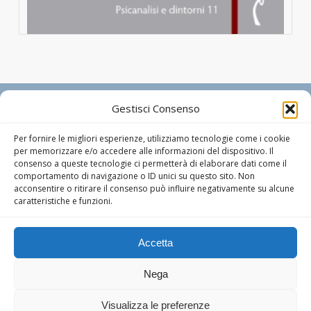
POLIMNIA DIGITAL EDITIONS
Gestisci Consenso
Richiedi informazioni
Per fornire le migliori esperienze, utilizziamo tecnologie come i cookie
Via Campo Marzio n. 34 – 33077 Sacile (PN) Tel : +39
per memorizzare e/o accedere alle informazioni del dispositivo. Il
consenso a queste tecnologie ci permetterà di elaborare dati come il
0434.73.44.72 – P.IVA 01755350939
comportamento di navigazione o ID unici su questo sito. Non
Designer editoriale:
Marcello Manghi
acconsentire o ritirare il consenso può influire negativamente su alcune
caratteristiche e funzioni.
Informativa Privacy
Cookie Policy
Accetta
Dichiarazione di non responsabilità
In qualità di Affiliato Amazon, Polimnia Digital Editions riceve un guadagno
Nega
dagli acquisti idonei
Visualizza le preferenze