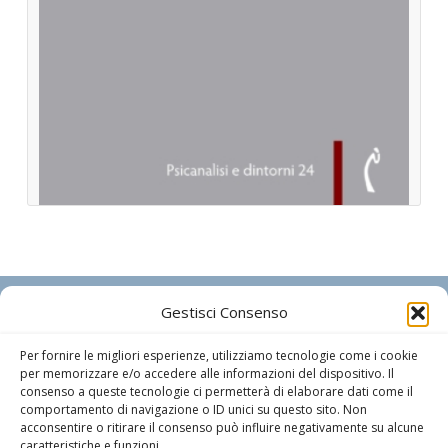
POLIMNIA DIGITAL EDITIONS
Gestisci Consenso
Richiedi informazioni
Per fornire le migliori esperienze, utilizziamo tecnologie come i cookie
Via Campo Marzio n. 34 – 33077 Sacile (PN) Tel : +39
per memorizzare e/o accedere alle informazioni del dispositivo. Il
consenso a queste tecnologie ci permetterà di elaborare dati come il
0434.73.44.72 – P.IVA 01755350939
comportamento di navigazione o ID unici su questo sito. Non
Designer editoriale:
Marcello Manghi
acconsentire o ritirare il consenso può influire negativamente su alcune
caratteristiche e funzioni.