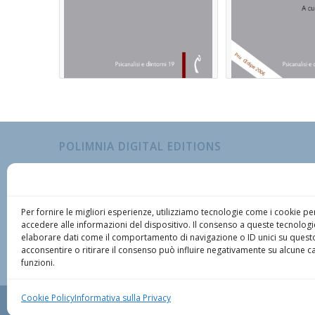
POLIMNIA DIGITAL EDITIONS
Richiedi informazioni
Via Campo Marzio n. 34 – 33077 Sacile (PN) Tel : +39 
Designer editoriale:
Marcello Manghi
Per fornire le migliori esperienze, utilizziamo tecnologie come i cookie 
Informativa Privacy
accedere alle informazioni del dispositivo. Il consenso a queste tecnologi
Cookie Policy
elaborare dati come il comportamento di navigazione o ID unici su questo
Dichiarazione di non responsabilità
acconsentire o ritirare il consenso può influire negativamente su alcune ca
funzioni.
In qualità di Affiliato Amazon, Polimnia Digital Editions riceve un guadagno dagli a
Cookie Policy
Informativa sulla Privacy
© Copyright - Polimnia Digital Editions