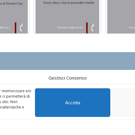
Gestisci Consenso
0434.73.44.72 – P.IVA 01755350939
per memorizzare e/o
e ci permetterà di
 sito. Non
Accetta
ratteristiche e
cquisti idonei