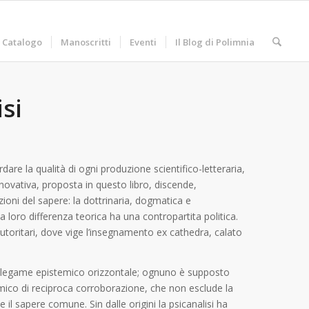
Catalogo
Manoscritti
Eventi
Il Blog di Polimnia
si
are la qualità di ogni produzione scientifico-letteraria,
novativa, proposta in questo libro, discende,
ioni del sapere: la dottrinaria, dogmatica e
 La loro differenza teorica ha una contropartita politica.
 autoritari, dove vige l’insegnamento ex cathedra, calato
un legame epistemico orizzontale; ognuno è supposto
mico di reciproca corroborazione, che non esclude la
il sapere comune. Sin dalle origini la psicanalisi ha